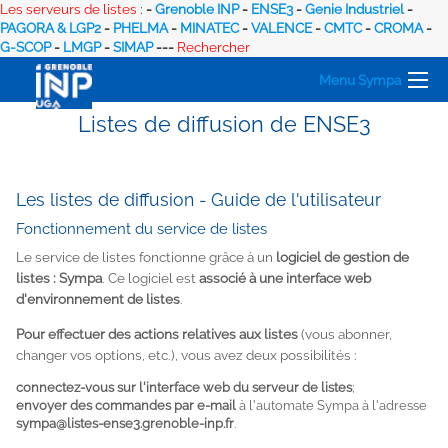
Les serveurs de listes
:
-
Grenoble INP
-
ENSE3
-
Genie Industriel
-
PAGORA & LGP2
-
PHELMA
-
MINATEC
-
VALENCE
-
CMTC
-
CROMA
-
G-SCOP
-
LMGP
-
SIMAP
---
Rechercher
Menu Sympa
Listes de diffusion de ENSE3
Les listes de diffusion - Guide de l'utilisateur
Fonctionnement du service de listes
Le service de listes fonctionne grâce à un
logiciel de gestion de
listes : Sympa
. Ce logiciel est
associé à une interface web
d'environnement de listes
.
Pour effectuer des actions relatives aux listes
(vous abonner,
changer vos options, etc.), vous avez deux possibilités :
connectez-vous sur l'interface web du serveur de listes
;
envoyer des commandes par e-mail
à l'automate Sympa à l'adresse
sympa@listes-ense3.grenoble-inp.fr
.